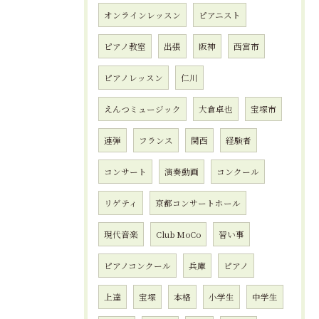
オンラインレッスン
ピアニスト
ピアノ教室
出張
阪神
西宮市
ピアノレッスン
仁川
えんつミュージック
大倉卓也
宝塚市
連弾
フランス
関西
経験者
コンサート
演奏動画
コンクール
リゲティ
京都コンサートホール
現代音楽
Club MoCo
習い事
ピアノコンクール
兵庫
ピアノ
上達
宝塚
本格
小学生
中学生