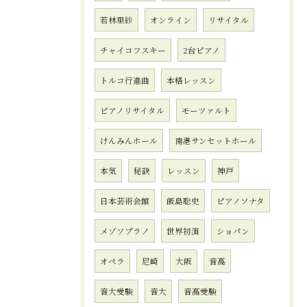
若林里紗
オンライン
リサイタル
チャイコフスキー
2台ピアノ
トルコ行進曲
本格レッスン
ピアノリサイタル
モーツァルト
けんみんホール
南港サンセットホール
本気
秘訣
レッスン
神戸
日本芸術会館
飯島聡史
ピアノソナタ
メゾソプラノ
世界初演
ショパン
オペラ
尼崎
大阪
音高
音大受験
音大
音高受験