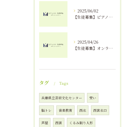
2025/06/02
【生徒募集】ピアノが上達する秘訣！？｜えんつミュージック
2025/04/26
【生徒募集】オンラインでピアノレッスンが受けられる！？
タグ
Tags
兵庫県立芸術文化センター
安い
脳トレ
音楽教育
西北
西宮北口
芦屋
西宮
くるみ割り人形