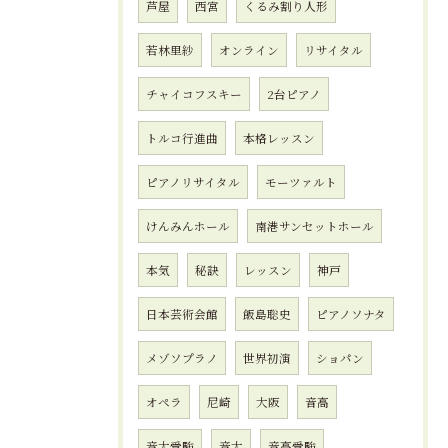
芦屋
西宮
くるみ割り人形
若林里紗
オンライン
リサイタル
チャイコフスキー
2台ピアノ
トルコ行進曲
本格レッスン
ピアノリサイタル
モーツァルト
けんみんホール
南港サンセットホール
本気
秘訣
レッスン
神戸
日本芸術会館
飯島聡史
ピアノソナタ
メゾソプラノ
世界初演
ショパン
オペラ
尼崎
大阪
音高
音大受験
音大
音高受験