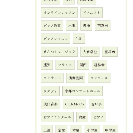
オンラインレッスン
ピアニスト
ピアノ教室
出張
阪神
西宮市
ピアノレッスン
仁川
えんつミュージック
大倉卓也
宝塚市
連弾
フランス
関西
経験者
コンサート
演奏動画
コンクール
リゲティ
京都コンサートホール
現代音楽
Club MoCo
習い事
ピアノコンクール
兵庫
ピアノ
上達
宝塚
本格
小学生
中学生