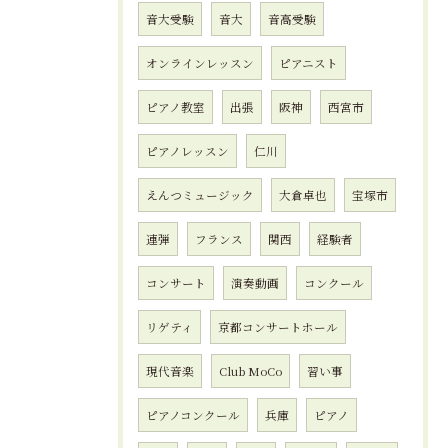
音大受験
音大
音高受験
オンラインレッスン
ピアニスト
ピアノ教室
出張
阪神
西宮市
ピアノレッスン
仁川
えんつミュージック
大倉卓也
宝塚市
連弾
フランス
関西
経験者
コンサート
演奏動画
コンクール
リゲティ
京都コンサートホール
現代音楽
Club MoCo
習い事
ピアノコンクール
兵庫
ピアノ