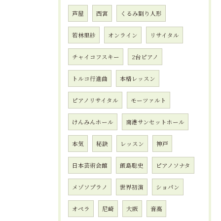
芦屋
西宮
くるみ割り人形
若林里紗
オンライン
リサイタル
チャイコフスキー
2台ピアノ
トルコ行進曲
本格レッスン
ピアノリサイタル
モーツァルト
けんみんホール
南港サンセットホール
本気
秘訣
レッスン
神戸
日本芸術会館
飯島聡史
ピアノソナタ
メゾソプラノ
世界初演
ショパン
オペラ
尼崎
大阪
音高