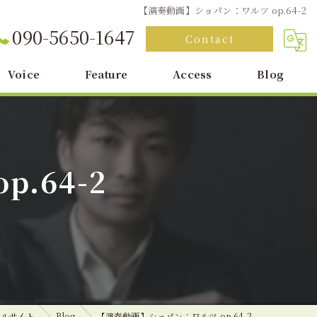
【演奏動画】ショパン：ワルツ op.64-2
090-5650-1647
Contact
Voice
Feature
Access
Blog
レッスン
個人
.64-2
出張
？
オンライン
大倉卓也
ャルサイト
Blog
【演奏動画】ショパン：ワルツ op.64-2