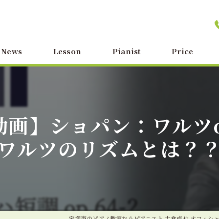
News
Lesson
Pianist
Price
画】ショパン：ワルツop
ワルツのリズムとは？
宝塚市のピアノ教室ならピアニスト 大倉卓也 オフィシ